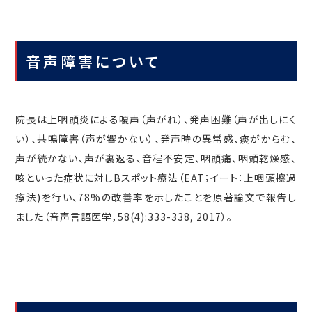
音声障害について
院長は上咽頭炎による嗄声（声がれ）、発声困難（声が出しにく
い）、共鳴障害（声が響かない）、発声時の異常感、痰がからむ、
声が続かない、声が裏返る、音程不安定、咽頭痛、咽頭乾燥感、
咳といった症状に対しBスポット療法（EAT；イート：上咽頭擦過
療法)を行い、78%の改善率を示したことを原著論文で報告し
ました（音声言語医学，58(4):333-338, 2017）。