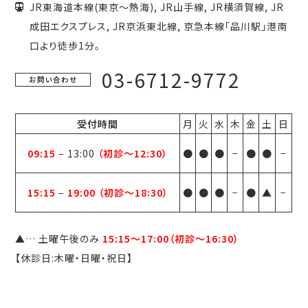
JR東海道本線(東京～熱海), JR山手線, JR横須賀線, JR
成田エクスプレス, JR京浜東北線, 京急本線「品川駅」港南
口より徒歩1分。
03-6712-9772
お問い合わせ
受付時間
月
火
水
木
金
土
日
09:15
–
13:00
（初診〜12:30）
●
●
●
−
●
●
−
15:15
–
19:00
（初診〜18:30）
●
●
●
−
●
▲
−
▲
… 土曜午後のみ
15:15〜17:00（初診〜16:30）
【休診日:木曜・日曜・祝日】