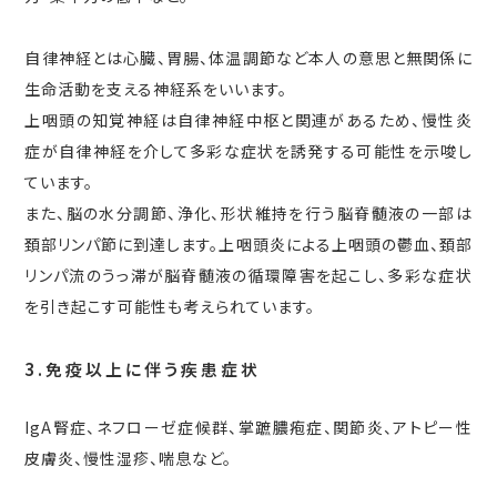
自律神経とは心臓、胃腸、体温調節など本人の意思と無関係に
生命活動を支える神経系をいいます。
上咽頭の知覚神経は自律神経中枢と関連があるため、慢性炎
症が自律神経を介して多彩な症状を誘発する可能性を示唆し
ています。
また、脳の水分調節、浄化、形状維持を行う脳脊髄液の一部は
頚部リンパ節に到達します。上咽頭炎による上咽頭の鬱血、頚部
リンパ流のうっ滞が脳脊髄液の循環障害を起こし、多彩な症状
を引き起こす可能性も考えられています。
3.免疫以上に伴う疾患症状
IgA腎症、ネフローゼ症候群、掌蹠膿疱症、関節炎、アトピー性
皮膚炎、慢性湿疹、喘息など。