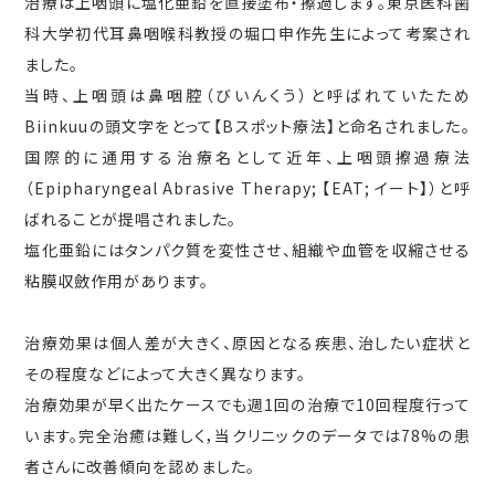
治療は上咽頭に塩化亜鉛を直接塗布・擦過します。東京医科歯
科大学初代耳鼻咽喉科教授の堀口申作先生によって考案され
ました。
当時、上咽頭は鼻咽腔（びいんくう）と呼ばれていたため
Biinkuuの頭文字をとって【Bスポット療法】と命名されました。
国際的に通用する治療名として近年、上咽頭擦過療法
（Epipharyngeal Abrasive Therapy; 【EAT; イート】）と呼
ばれることが提唱されました。
塩化亜鉛にはタンパク質を変性させ、組織や血管を収縮させる
粘膜収斂作用があります。
治療効果は個人差が大きく、原因となる疾患、治したい症状と
その程度などによって大きく異なります。
治療効果が早く出たケースでも週1回の治療で10回程度行って
います。完全治癒は難しく，当クリニックのデータでは78%の患
者さんに改善傾向を認めました。