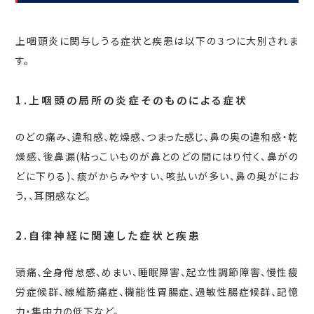
上咽頭炎に関与しうる症状と疾患は以下の３つに大別されま
す。
1.上咽頭の局所の炎症そのものによる症状
のどの痛み、違和感、乾燥感、つまった感じ、鼻の奥の違和感・乾
燥感、後鼻漏(粘っこいものが鼻とのどの間にはり付く、鼻がの
どに下りる)、痰がからみやすい、咳払いが多い、鼻の奥がにお
う，、耳閉感など。
2.自律神経に関連した症状と疾患
頭痛、全身倦怠感、めまい、睡眠障害、起立性調節障害、慢性疲
労症候群、線維筋痛症、機能性胃腸症、過敏性腸症候群、記憶
力・集中力の低下など。