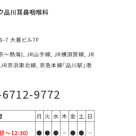
ック品川耳鼻咽喉科
6-7 大善ビル7F
～熱海), JR山手線, JR横須賀線, JR
 JR京浜東北線, 京急本線「品川駅」港
-6712-9772
間
月
火
水
木
金
土
日
診〜12:30）
●
●
●
−
●
●
−