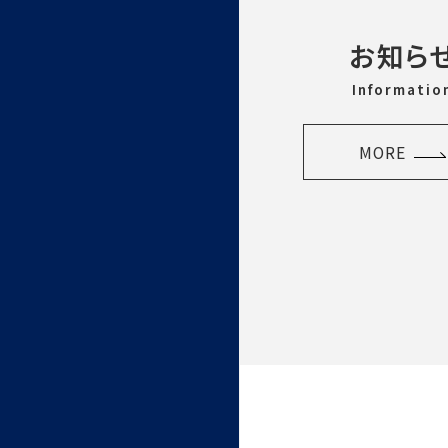
お知ら
Informatio
MORE