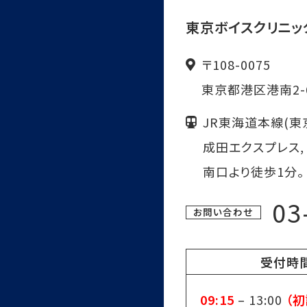
東京ボイスクリニ
〒
108-0075
東京都
港区
港南2-
JR東海道本線(東京
成田エクスプレス,
南口より徒歩1分。
03
お問い合わせ
受付時
09:15
–
13:00
（初