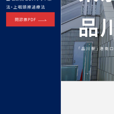
法・上咽頭擦過療法
品
問診票PDF
「品川駅」港南