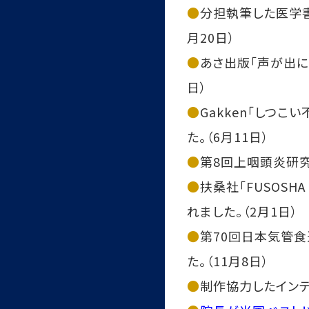
●
分担執筆した医学書
月20日）
●
あさ出版「声が出に
日）
●
Gakken「しつ
た。（6月11日）
●
第8回上咽頭炎研究
●
扶桑社「FUSOS
れました。（2月1日）
●
第70回日本気管食
た。（11月8日）
●
制作協力したインテル