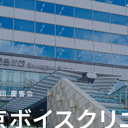
団 慶響会
京ボイスクリ