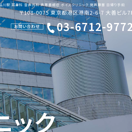
品川駅 耳鼻科 音声外科 声帯萎縮症 ボイスクリニック 発声障害 日帰り手術
〒108-0075 東京都港区港南2-6-7 大善ビル7
03-6712-977
お問い合わせ
ニック