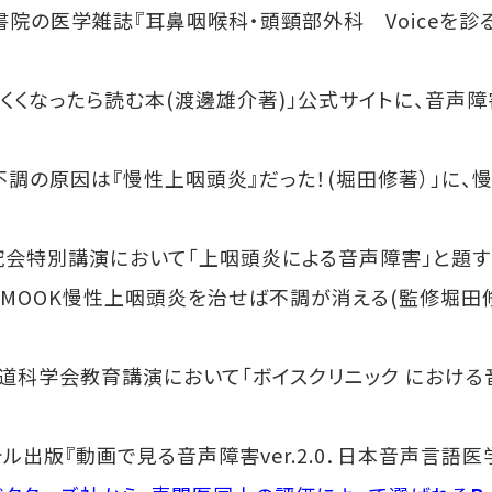
院の医学雑誌『耳鼻咽喉科・頭頸部外科 Voiceを診る
くくなったら読む本(渡邊雄介著)」公式サイトに、音声障
こい不調の原因は『慢性上咽頭炎』だった！(堀田修著）」
会特別講演において「上咽頭炎による音声障害」と題する
HA MOOK慢性上咽頭炎を治せば不調が消える(監修堀
道科学会教育講演において「ボイスクリニック におけ
出版『動画で見る音声障害ver.2.0．日本音声言語医学