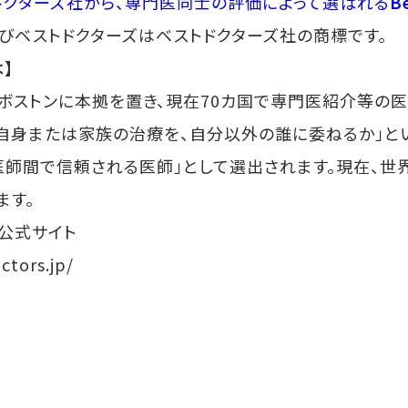
ドクターズ社から、専門医同士の評価によって選ばれる
Be
rsおよびベストドクターズはベストドクターズ社の商標です。
】
ボストンに本拠を置き、現在70カ国で専門医紹介等の
自身または家族の治療を、自分以外の誰に委ねるか」と
師間で信頼される医師」として選出されます。現在、世界中で
ます。
社公式サイト
ctors.jp/