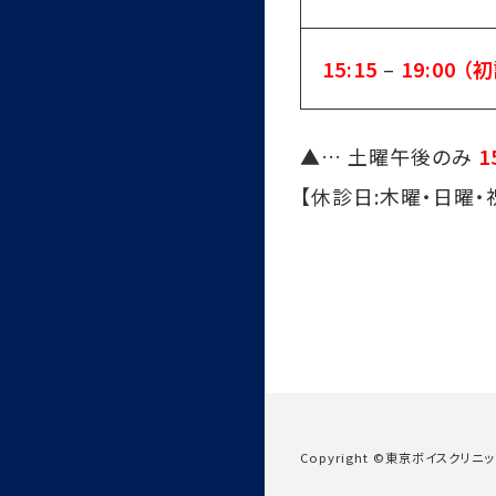
15:15
–
19:00
（初
▲
… 土曜午後のみ
1
【休診日:木曜・日曜・
Copyright ©
東京ボイスクリニ