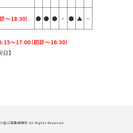
診〜18:30）
●
●
●
−
●
▲
−
5:15〜17:00（初診〜16:30）
祝日】
ック品川耳鼻咽喉科
All Rights Reserved.