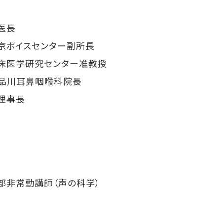
医長
京ボイスセンター副所長
床医学研究センター准教授
ク品川耳鼻咽喉科院長
理事長
部非常勤講師（声の科学）