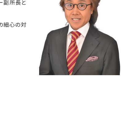
ー副所長と
の細心の対