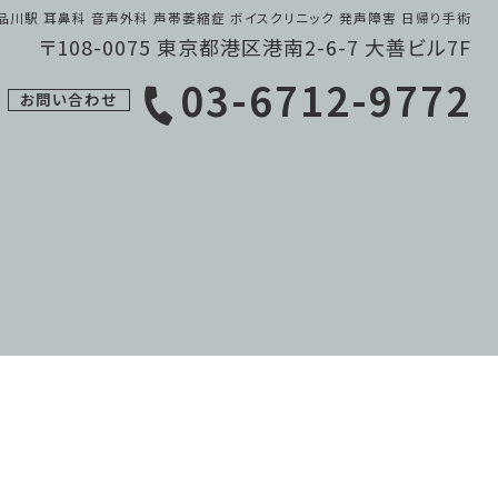
品川駅 耳鼻科 音声外科 声帯萎縮症 ボイスクリニック 発声障害 日帰り手術
〒108-0075 東京都港区港南2-6-7 大善ビル7F
03-6712-9772
お問い合わせ